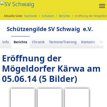
Aktuelle Seite:
Startseite
Schützen
Berichte
Eröffnung der Mögeldorf
Schützengilde SV Schwaig e.V.
Info
Berichte
Chronik
Termine/Training
Kontakte
Böll
Eröffnung der
Mögeldorfer Kärwa am
05.06.14 (5 Bilder)