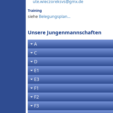
ute.wieczoreksvs@gmx.de
Training
siehe
Belegungsplan...
Unsere Jungenmannschaften
A
C
D
E1
E3
F1
F2
F3