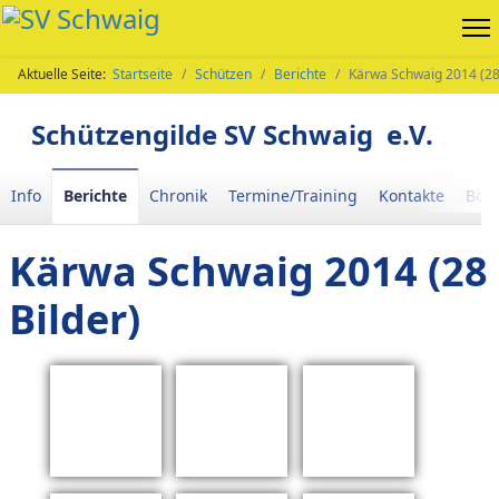
Aktuelle Seite:
Startseite
Schützen
Berichte
Kärwa Schwaig 2014 (28 
Schützengilde SV Schwaig e.V.
Info
Berichte
Chronik
Termine/Training
Kontakte
Böll
Kärwa Schwaig 2014 (28
Bilder)