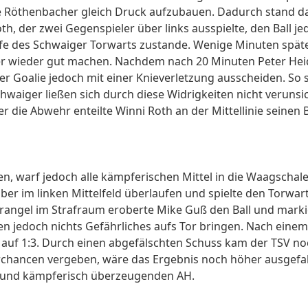
 Röthenbacher gleich Druck aufzubauen. Dadurch stand das
th, der zwei Gegenspieler über links ausspielte, den Ball j
lfe des Schwaiger Torwarts zustande. Wenige Minuten spät
r wieder gut machen. Nachdem nach 20 Minuten Peter Heid
 Goalie jedoch mit einer Knieverletzung ausscheiden. So sp
chwaiger ließen sich durch diese Widrigkeiten nicht verun
r die Abwehr enteilte Winni Roth an der Mittellinie seine
n, warf jedoch alle kämpferischen Mittel in die Waagschal
er im linken Mittelfeld überlaufen und spielte den Torwart
rangel im Strafraum eroberte Mike Guß den Ball und markie
ten jedoch nichts Gefährliches aufs Tor bringen. Nach eine
auf 1:3. Durch einen abgefälschten Schuss kam der TSV noc
terchancen vergeben, wäre das Ergebnis noch höher ausgefal
ch und kämpferisch überzeugenden AH.