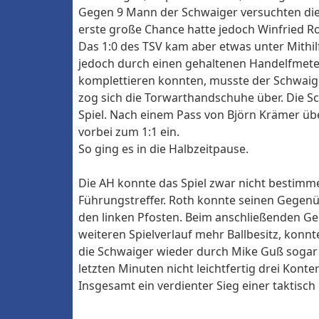
Gegen 9 Mann der Schwaiger versuchten die
erste große Chance hatte jedoch Winfried Ro
Das 1:0 des TSV kam aber etwas unter Mithi
jedoch durch einen gehaltenen Handelfmete
komplettieren konnten, musste der Schwaiger
zog sich die Torwarthandschuhe über. Die S
Spiel. Nach einem Pass von Björn Krämer übe
vorbei zum 1:1 ein.
So ging es in die Halbzeitpause.
Die AH konnte das Spiel zwar nicht bestimme
Führungstreffer. Roth konnte seinen Gegenüb
den linken Pfosten. Beim anschließenden Ge
weiteren Spielverlauf mehr Ballbesitz, konn
die Schwaiger wieder durch Mike Guß sogar 
letzten Minuten nicht leichtfertig drei Kon
Insgesamt ein verdienter Sieg einer taktis